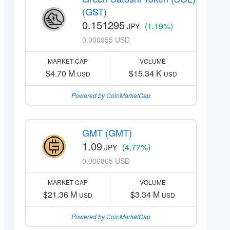
(GST)
0.151295
(1.19%)
JPY
0.000955 USD
MARKET CAP
VOLUME
$4.70 M
$15.34 K
USD
USD
Powered by CoinMarketCap
GMT (GMT)
1.09
(4.77%)
JPY
0.006865 USD
MARKET CAP
VOLUME
$21.36 M
$3.34 M
USD
USD
Powered by CoinMarketCap