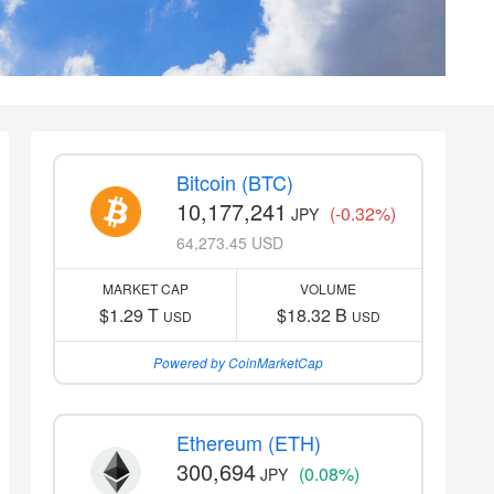
Bitcoin (BTC)
10,177,241
(-0.32%)
JPY
64,273.45 USD
MARKET CAP
VOLUME
$1.29 T
$18.32 B
USD
USD
Powered by CoinMarketCap
Ethereum (ETH)
300,694
(0.08%)
JPY