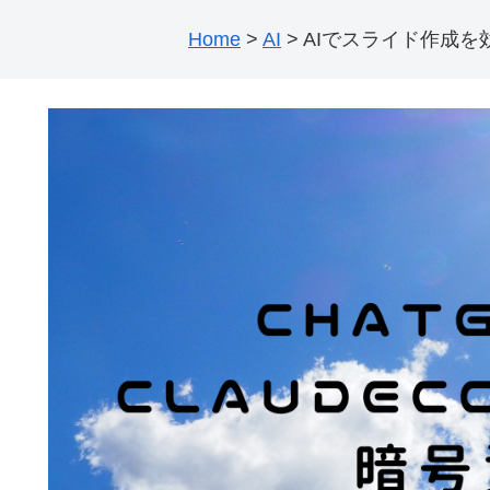
Home
>
AI
>
AIでスライド作成を