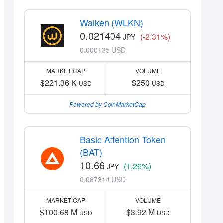
Walken (WLKN)
0.021404
(-2.31%)
JPY
0.000135 USD
MARKET CAP
VOLUME
$221.36 K
$250
USD
USD
Powered by CoinMarketCap
Basic Attention Token
(BAT)
10.66
(1.26%)
JPY
0.067314 USD
MARKET CAP
VOLUME
$100.68 M
$3.92 M
USD
USD