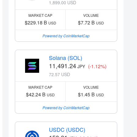
1,899.00 USD
MARKET CAP
VOLUME
$229.18 B
$7.72 B
USD
USD
Powered by CoinMarketCap
Solana (SOL)
11,491.24
(-1.12%)
JPY
72.57 USD
MARKET CAP
VOLUME
$42.24 B
$1.45 B
USD
USD
Powered by CoinMarketCap
USDC (USDC)