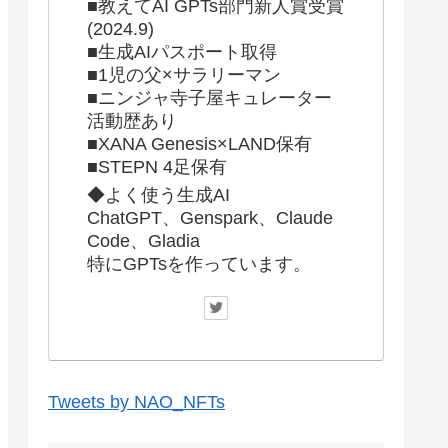
■教えてAI GPTs部門新人賞受賞
(2024.9)
■生成AIパスポート取得
■1児の父×サラリーマン
■ニンジャ寺子屋キュレーター
活動歴あり
■XANA Genesis×LAND保有
■STEPN 4足保有
◆よく使う生成AI
ChatGPT、Genspark、Claude
Code、Gladia
特にGPTsを作っています。
Tweets by NAO_NFTs