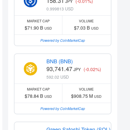
158.31
(-0.01%)
JPY
0.999813 USD
MARKET CAP
VOLUME
$71.90 B
$7.03 B
USD
USD
Powered by CoinMarketCap
BNB (BNB)
93,741.47
(-0.02%)
JPY
592.02 USD
MARKET CAP
VOLUME
$78.84 B
$908.75 M
USD
USD
Powered by CoinMarketCap
Green Satoshi Token (SOL)