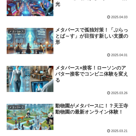
光
2025.04.03
メタバースで孤独対策！「ぷらっ
メタバース
とば～す」が目指す新しい支援の
形
2025.04.01
メタバース×接客！ローソンのア
AI
バター接客でコンビニ体験を変え
る
2025.03.26
動物園がメタバースに！？天王寺
メタバース
動物園の最新オンライン体験！
2025.03.21