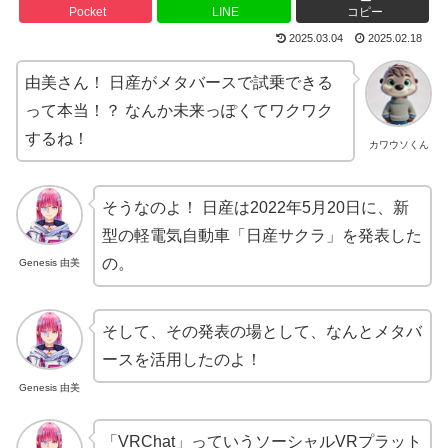
Pocket
LINE
コピー
2025.03.04
2025.02.18
由美さん！ 日産がメタバースで試乗できる
って本当！？ なんか未来っぽくてワクワク
するね！
カワウソくん
そうなのよ！ 日産は2022年5月20日に、新
型の軽電気自動車「日産サクラ」を発表した
の。
Genesis 由美
そして、その発表の場として、なんとメタバ
ースを活用したのよ！
Genesis 由美
「VRChat」っていうソーシャルVRプラット