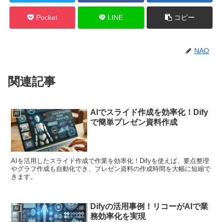
Pocket
LINE
コピー
NAO
関連記事
AIでスライド作成を効率化！Dify
AI
で簡単プレゼン資料作成
AIを活用したスライド作成で作業を効率化！Difyを使えば、要点整理
やグラフ作成も自動化でき、プレゼン資料の作成時間を大幅に短縮で
きます。
Difyの活用事例！リコーがAIで業
AI
務効率化を実現