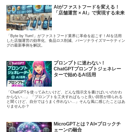
AIがファストフードを変える！
AI
「店舗運営 × AI」で実現する未来
「Byte by Yum!」がファストフード業界に革命を起こす！AIを活用
した店舗運営の効率化、食品ロス削減、パーソナライズマーケティン
グの最新事例を解説。
プロンプトに迷わない！
AI
ChatGPTプロンプトジェネレー
ターで始めるAI活用
「ChatGPTを使ってみたいけど、どんな指示文を書けばいいのかわ
からない…」 「プロンプトを工夫すればもっと良い回答が得られる
と聞くけど、自分ではうまく作れない…」そんな風に感じたことはあ
りませんか？
MicroGPTとは？AI×ブロックチ
AI
ェーンの融合